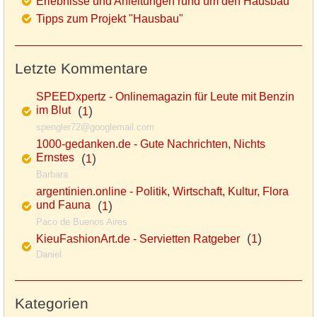
Erlebnisse und Anleitungen rund um den Hausbau
Tipps zum Projekt "Hausbau"
Letzte Kommentare
SPEEDxpertz - Onlinemagazin für Leute mit Benzin
im Blut
(
)
1
spengler72@googlemail.com
1000-gedanken.de - Gute Nachrichten, Nichts
Ernstes
(
)
1
Barbara
argentinien.online - Politik, Wirtschaft, Kultur, Flora
und Fauna
(
)
1
Paco de Buenos Aires
(
)
KieuFashionArt.de - Servietten Ratgeber
1
Daniel
Kategorien