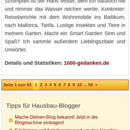
Schimpfen ist der Hans Moser, dem ich natürlich nie
und nimmer das Wasser reichen werde. Konkreter:
Reiseberichte mit dem Wohnmobile ins Baltikum,
nach Mallorca, Tarifa. Lustige Insekten und Tiere in
meinem Garten. Macht ein Smart Garden Sinn und
Spaß? Ich sammle außerdem Lieblingszitate und
Unwörter.
Details und Statistiken:
1000-gedanken.de
Seite 1 von 53
1
2
3
4
5
6
7
8
9
10
...
53
»
Tipps für Hausbau-Blogger
Mache Deinen Blog bekannt! Jetzt in die
Blogmachine eintragen!