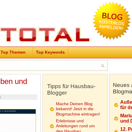
Top Themen
Top Keywords
eben und
Neues 
Tipps für Hausbau-
Blogma
Blogger
4
Auße
Mache Deinen Blog
für d
bekannt! Jetzt in die
Blogmachine eintragen!
Mariu
Erlebnisse und
und D
Anleitungen rund um
12. 
den Hausbau