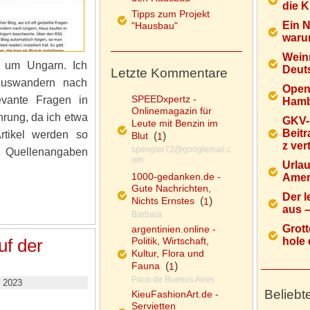
die K
Tipps zum Projekt
Ein 
"Hausbau"
warum
Wein
d um Ungarn. Ich
Deuts
Letzte Kommentare
 Auswandern nach
Open
SPEEDxpertz -
evante Fragen in
Hamb
Onlinemagazin für
hrung, da ich etwa
GKV-
Leute mit Benzin im
Beitr
rtikel werden so
Blut
(
)
1
z ver
spengler72@googlemail.c
e Quellenangaben
om
Urlau
1000-gedanken.de -
Ameri
Gute Nachrichten,
Der l
Nichts Ernstes
(
)
1
aus – 
Barbara
Grott
argentinien.online -
Politik, Wirtschaft,
hole d
uf der
Kultur, Flora und
Fauna
(
)
1
Paco de Buenos Aires
 2023
Beliebt
KieuFashionArt.de -
Servietten