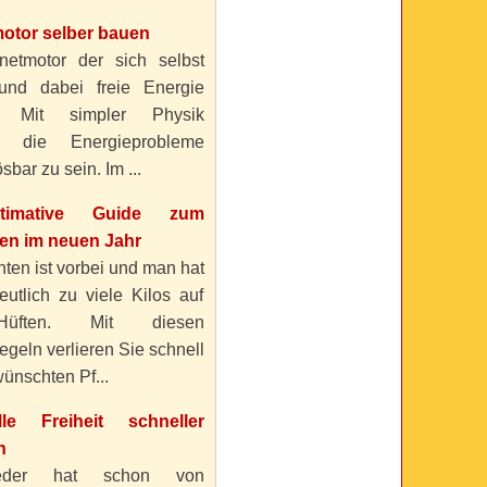
otor selber bauen
etmotor der sich selbst
 und dabei freie Energie
? Mit simpler Physik
n die Energieprobleme
sbar zu sein. Im ...
timative Guide zum
n im neuen Jahr
ten ist vorbei und man hat
eutlich zu viele Kilos auf
üften. Mit diesen
geln verlieren Sie schnell
ünschten Pf...
elle Freiheit schneller
n
eder hat schon von