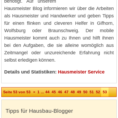
benötigt. Auf unserem
Hausmeister Blog informieren wir über die Arbeiten
als Hausmeister und Handwerker und geben Tipps
für einen flinken und cleveren Helfer in Gifhorn,
Wolfsburg oder Braunschweig. Der mobile
Hausmeister kommt auch zu Ihnen und hilft ihnen
bei den Aufgaben, die sie alleine womöglich aus
Zeitmangel oder unzureichende Erfahrung nicht
selbst erledigen können.
Details und Statistiken:
Hausmeister Service
Seite 53 von 53
«
1
...
44
45
46
47
48
49
50
51
52
53
Tipps für Hausbau-Blogger