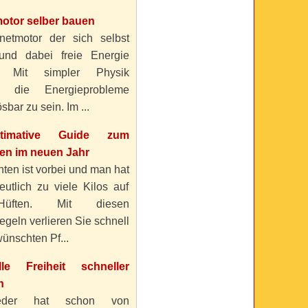
otor selber bauen
etmotor der sich selbst
 und dabei freie Energie
? Mit simpler Physik
n die Energieprobleme
sbar zu sein. Im ...
timative Guide zum
n im neuen Jahr
ten ist vorbei und man hat
eutlich zu viele Kilos auf
üften. Mit diesen
geln verlieren Sie schnell
ünschten Pf...
elle Freiheit schneller
n
eder hat schon von