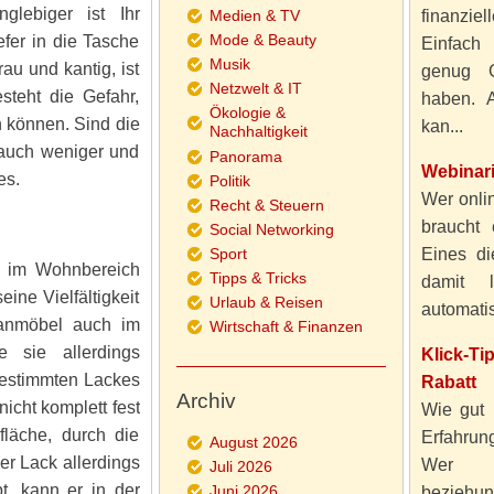
nglebiger ist Ihr
Medien & TV
finanzie
Mode & Beauty
fer in die Tasche
Einfach
Musik
au und kantig, ist
genug 
Netzwelt & IT
steht die Gefahr,
haben. A
Ökologie &
 können. Sind die
kan...
Nachhaltigkeit
 auch weniger und
Panorama
Webinar
es.
Politik
Wer onlin
Recht & Steuern
braucht 
Social Networking
Sport
Eines di
h im Wohnbereich
Tipps & Tricks
damit 
ine Vielfältigkeit
Urlaub & Reisen
automatisi
tanmöbel auch im
Wirtschaft & Finanzen
e sie allerdings
Klick-T
estimmten Lackes
Rabatt
Archiv
nicht komplett fest
Wie gut 
fläche, durch die
Erfahru
August 2026
er Lack allerdings
Wer al
Juli 2026
bt, kann er in der
Juni 2026
beziehun