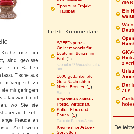
die K
Tipps zum Projekt
Ein 
"Hausbau"
warum
Wein
Deuts
Letzte Kommentare
Open
ile
SPEEDxpertz -
Hamb
Onlinemagazin für
GKV-
 Küche oder im
Leute mit Benzin im
Beitr
Blut
(
)
1
pt, sind gewisse
z ver
spengler72@googlemail.c
ass er in Sachen
om
Urlau
n lässt. Tische aus
1000-gedanken.de -
Ameri
Gute Nachrichten,
n im Vergleich zu
Der l
Nichts Ernstes
(
)
1
 sie mit geringem
aus – 
Barbara
Kraftaufwand und
Grott
argentinien.online -
Politik, Wirtschaft,
hole d
llen, wo Sie sie
Kultur, Flora und
st aber auch sehr
Fauna
(
)
1
e lange Freude an
Paco de Buenos Aires
Beliebt
KieuFashionArt.de -
hstoff. Auch wenn
Servietten