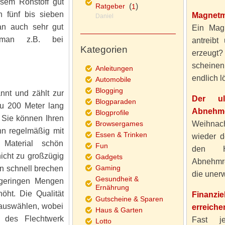
esem Rohstoff gut
Ratgeber
(
)
1
n fünf bis sieben
Magnetm
Daniel
an auch sehr gut
Ein Magn
 man z.B. bei
antreibt
Kategorien
erzeugt
scheine
Anleitungen
endlich lö
Automobile
Blogging
nt und zählt zur
Der ul
Blogparaden
zu 200 Meter lang
Abnehme
Blogprofile
. Sie können Ihren
Browsergames
Weihnach
hn regelmäßig mit
Essen & Trinken
wieder d
Material schön
Fun
den H
nicht zu großzügig
Gadgets
Abnehmre
Gaming
n schnell brechen
die unerw
Gesundheit &
 geringen Mengen
Ernährung
öht. Die Qualität
Finanzi
Gutscheine & Sparen
g auswählen, wobei
erreiche
Haus & Garten
 des Flechtwerk
Fast j
Lotto