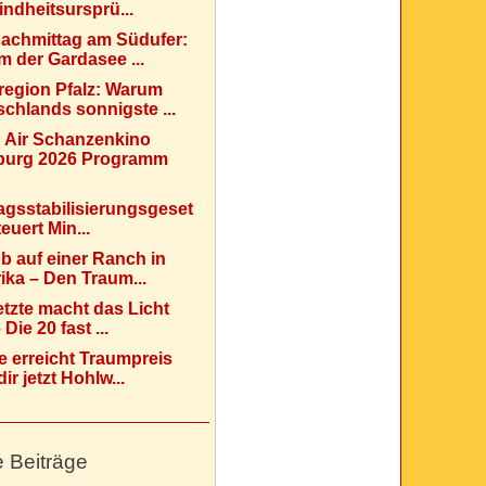
indheitsursprü...
Nachmittag am Südufer:
 der Gardasee ...
region Pfalz: Warum
chlands sonnigste ...
 Air Schanzenkino
urg 2026 Programm
agsstabilisierungsgeset
teuert Min...
b auf einer Ranch in
ka – Den Traum...
etzte macht das Licht
Die 20 fast ...
e erreicht Traumpreis
ir jetzt Hohlw...
e Beiträge