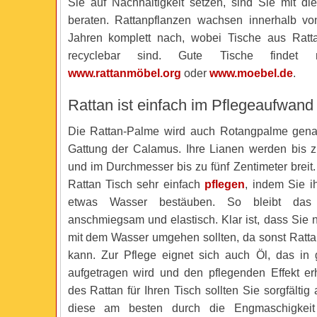
Sie auf Nachhaltigkeit setzen, sind Sie mit di
beraten. Rattanpflanzen wachsen innerhalb vo
Jahren komplett nach, wobei Tische aus Ratt
recyclebar sind. Gute Tische findet
www.rattanmöbel.org
oder
www.moebel.de
.
Rattan ist einfach im Pflegeaufwand
Die Rattan-Palme wird auch Rotangpalme genan
Gattung der Calamus. Ihre Lianen werden bis 
und im Durchmesser bis zu fünf Zentimeter breit
Rattan Tisch sehr einfach
pflegen
, indem Sie i
etwas Wasser bestäuben. So bleibt das 
anschmiegsam und elastisch. Klar ist, dass Sie 
mit dem Wasser umgehen sollten, da sonst Ratta
kann. Zur Pflege eignet sich auch Öl, das in
aufgetragen wird und den pflegenden Effekt erh
des Rattan für Ihren Tisch sollten Sie sorgfälti
diese am besten durch die Engmaschigkeit