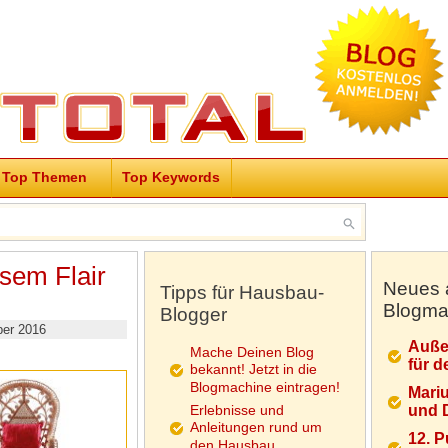
Top Themen
Top Keywords
sem Flair
Neues 
Tipps für Hausbau-
Blogma
Blogger
er 2016
Auße
Mache Deinen Blog
für d
bekannt! Jetzt in die
Blogmachine eintragen!
Mariu
Erlebnisse und
und D
Anleitungen rund um
12. 
den Hausbau