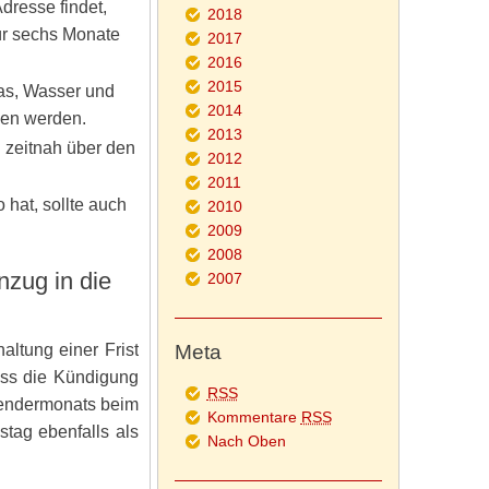
dresse findet,
2018
ür sechs Monate
2017
2016
2015
as, Wasser und
2014
en werden.
2013
 zeitnah über den
2012
2011
 hat, sollte auch
2010
2009
2008
nzug in die
2007
altung einer Frist
Meta
ass die Kündigung
RSS
lendermonats beim
Kommentare
RSS
tag ebenfalls als
Nach Oben