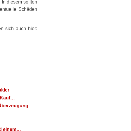
 In diesem sollten
entuelle Schäden
n sich auch hier:
akler
m Kauf…
 Überzeugung
nd einem…