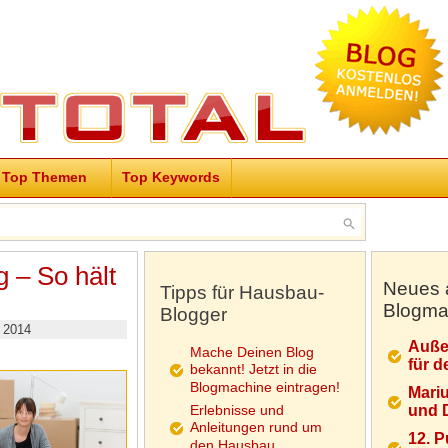
Top Themen
Top Keywords
g – So hält
Neues 
Tipps für Hausbau-
Blogma
Blogger
 2014
Auße
Mache Deinen Blog
für d
bekannt! Jetzt in die
Blogmachine eintragen!
Mariu
Erlebnisse und
und D
Anleitungen rund um
12. 
den Hausbau