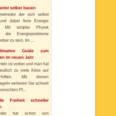
otor selber bauen
etmotor der sich selbst
 und dabei freie Energie
? Mit simpler Physik
n die Energieprobleme
sbar zu sein. Im ...
timative Guide zum
n im neuen Jahr
ten ist vorbei und man hat
eutlich zu viele Kilos auf
üften. Mit diesen
geln verlieren Sie schnell
ünschten Pf...
elle Freiheit schneller
n
eder hat schon von