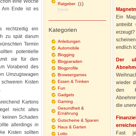
 schon eine Woche
Ratgeber
(
)
1
 Am Ende ist es
Magnetm
Daniel
Ein Magn
antreibt
 rechtzeitig ein
Kategorien
erzeugt
h zu spät darum
scheine
Anleitungen
wünschten Termin
endlich lö
Automobile
lten potentielle
Blogging
amit sie für den
Der ul
Blogparaden
Am Vorabend des
Abnehme
Blogprofile
 den Umzugswagen
Browsergames
Weihnach
Essen & Trinken
e schweren Kisten
wieder d
Fun
.
den H
Gadgets
Abnehmre
Gaming
sreichend Kartons
die unerw
Gesundheit &
gel reicht altes
Ernährung
rr keinen Schaden
Finanzi
Gutscheine & Sparen
llte allerdings in
erreiche
Haus & Garten
ie Kisten sollten
Fast j
Lotto