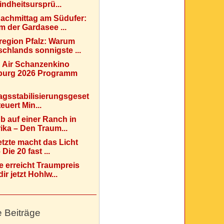
indheitsursprü...
Nachmittag am Südufer:
 der Gardasee ...
region Pfalz: Warum
chlands sonnigste ...
 Air Schanzenkino
urg 2026 Programm
agsstabilisierungsgeset
teuert Min...
b auf einer Ranch in
ka – Den Traum...
etzte macht das Licht
Die 20 fast ...
e erreicht Traumpreis
ir jetzt Hohlw...
e Beiträge