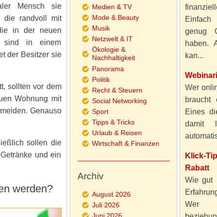
ler Mensch sie
Medien & TV
finanzie
Mode & Beauty
 die randvoll mit
Einfach
Musik
 die in der neuen
genug 
Netzwelt & IT
 sind in einem
haben. A
Ökologie &
t der Besitzer sie
kan...
Nachhaltigkeit
Panorama
Webinar
Politik
, sollten vor dem
Wer onlin
Recht & Steuern
neuen Wohnung mit
braucht 
Social Networking
ermeiden. Genauso
Sport
Eines di
Tipps & Tricks
damit 
Urlaub & Reisen
automatisi
ießlich sollen die
Wirtschaft & Finanzen
 Getränke und ein
Klick-T
Rabatt
Archiv
Wie gut 
sen werden?
Erfahru
August 2026
Wer al
Juli 2026
Juni 2026
beziehun