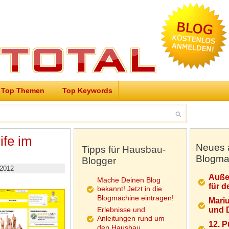
Top Themen
Top Keywords
ife im
Neues 
Tipps für Hausbau-
Blogma
Blogger
 2012
Auße
Mache Deinen Blog
für d
bekannt! Jetzt in die
Blogmachine eintragen!
Mariu
Erlebnisse und
und D
Anleitungen rund um
12. 
den Hausbau