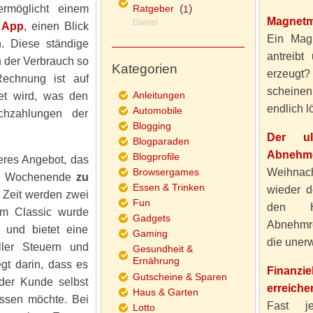
ermöglicht einem
Ratgeber
(
)
1
Magnetm
Daniel
r
App
, einen Blick
Ein Magn
. Diese ständige
antreibt
h der Verbrauch so
Kategorien
erzeugt
Rechnung ist auf
scheine
Anleitungen
et wird, was den
endlich lö
Automobile
hzahlungen der
Blogging
Der ul
Blogparaden
Abnehme
Blogprofile
teres Angebot, das
Browsergames
Weihnach
am Wochenende
zu
Essen & Trinken
wieder d
 Zeit werden zwei
Fun
den H
rom Classic wurde
Gadgets
Abnehmre
 und bietet eine
Gaming
die unerw
ller Steuern und
Gesundheit &
Ernährung
egt darin, dass es
Finanzi
Gutscheine & Sparen
 der Kunde selbst
erreiche
Haus & Garten
assen möchte. Bei
Fast j
Lotto