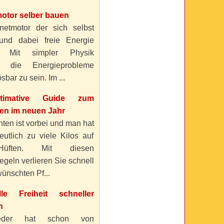
otor selber bauen
etmotor der sich selbst
 und dabei freie Energie
? Mit simpler Physik
n die Energieprobleme
sbar zu sein. Im ...
timative Guide zum
n im neuen Jahr
ten ist vorbei und man hat
eutlich zu viele Kilos auf
üften. Mit diesen
geln verlieren Sie schnell
ünschten Pf...
elle Freiheit schneller
n
eder hat schon von