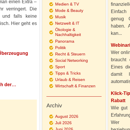
man einen Extra –
Medien & TV
finanzie
r verringert. Die
Mode & Beauty
Einfach
r und falls keine
Musik
genug 
isch. Hier geht es
Netzwelt & IT
haben. A
Ökologie &
kan...
Nachhaltigkeit
Panorama
Webinar
Politik
Wer onlin
 Überzeugung
Recht & Steuern
braucht 
Social Networking
Sport
Eines di
Tipps & Tricks
damit 
Urlaub & Reisen
automatisi
ich der…
Wirtschaft & Finanzen
Klick-T
Rabatt
Archiv
Wie gut 
Erfahru
August 2026
Wer al
Juli 2026
Juni 2026
beziehun