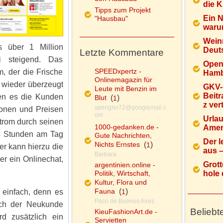
die K
Tipps zum Projekt
Ein 
"Hausbau"
warum
Wein
es über 1 Million
Deuts
Letzte Kommentare
i steigend. Das
Open
SPEEDxpertz -
m, der die Frische
Hamb
Onlinemagazin für
 wieder überzeugt
GKV-
Leute mit Benzin im
Beitr
en es die Kunden
Blut
(
)
1
z ver
spengler72@googlemail.c
ionen und Preisen
om
Urlau
Strom durch seinen
1000-gedanken.de -
Ameri
4 Stunden am Tag
Gute Nachrichten,
Der l
Nichts Ernstes
(
)
1
er kann hierzu die
aus – 
Barbara
r ein Onlinechat,
Grott
argentinien.online -
Politik, Wirtschaft,
hole d
Kultur, Flora und
Fauna
(
)
 einfach, denn es
1
Paco de Buenos Aires
rch der Neukunde
Beliebt
KieuFashionArt.de -
d zusätzlich ein
Servietten