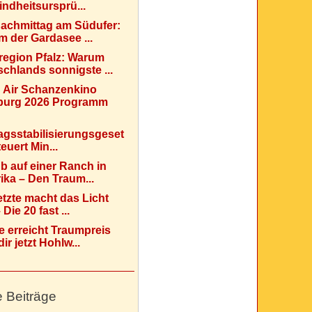
indheitsursprü...
Nachmittag am Südufer:
 der Gardasee ...
region Pfalz: Warum
chlands sonnigste ...
 Air Schanzenkino
urg 2026 Programm
agsstabilisierungsgeset
teuert Min...
b auf einer Ranch in
ka – Den Traum...
etzte macht das Licht
Die 20 fast ...
e erreicht Traumpreis
ir jetzt Hohlw...
e Beiträge